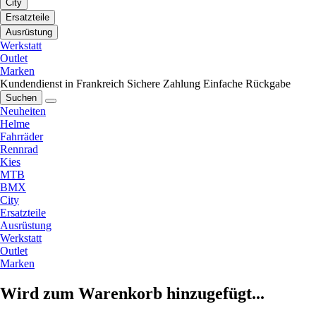
City
Ersatzteile
Ausrüstung
Werkstatt
Outlet
Marken
Kundendienst in Frankreich
Sichere Zahlung
Einfache Rückgabe
Suchen
Neuheiten
Helme
Fahrräder
Rennrad
Kies
MTB
BMX
City
Ersatzteile
Ausrüstung
Werkstatt
Outlet
Marken
Wird zum Warenkorb hinzugefügt...