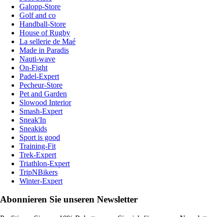
Galopp-Store
Golf and co
Handball-Store
House of Rugby
La sellerie de Maé
Made in Paradis
Nauti-wave
On-Fight
Padel-Expert
Pecheur-Store
Pet and Garden
Slowood Interior
Smash-Expert
Sneak'In
Sneakids
Sport is good
Training-Fit
Trek-Expert
Triathlon-Expert
TripNBikers
Winter-Expert
Abonnieren Sie unseren Newsletter