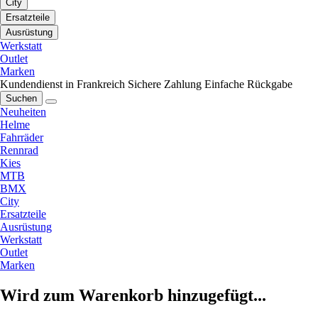
City
Ersatzteile
Ausrüstung
Werkstatt
Outlet
Marken
Kundendienst in Frankreich
Sichere Zahlung
Einfache Rückgabe
Suchen
Neuheiten
Helme
Fahrräder
Rennrad
Kies
MTB
BMX
City
Ersatzteile
Ausrüstung
Werkstatt
Outlet
Marken
Wird zum Warenkorb hinzugefügt...