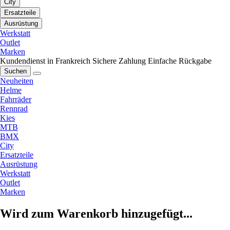
City
Ersatzteile
Ausrüstung
Werkstatt
Outlet
Marken
Kundendienst in Frankreich
Sichere Zahlung
Einfache Rückgabe
Suchen
Neuheiten
Helme
Fahrräder
Rennrad
Kies
MTB
BMX
City
Ersatzteile
Ausrüstung
Werkstatt
Outlet
Marken
Wird zum Warenkorb hinzugefügt...