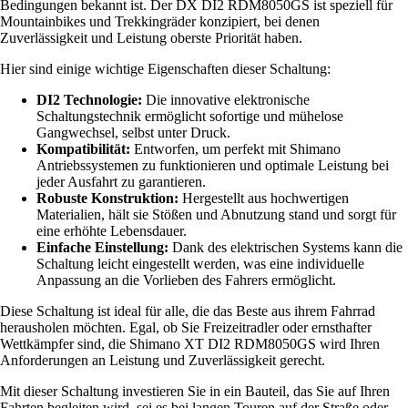
Bedingungen bekannt ist. Der DX DI2 RDM8050GS ist speziell für
Mountainbikes und Trekkingräder konzipiert, bei denen
Zuverlässigkeit und Leistung oberste Priorität haben.
Hier sind einige wichtige Eigenschaften dieser Schaltung:
DI2 Technologie:
Die innovative elektronische
Schaltungstechnik ermöglicht sofortige und mühelose
Gangwechsel, selbst unter Druck.
Kompatibilität:
Entworfen, um perfekt mit Shimano
Antriebssystemen zu funktionieren und optimale Leistung bei
jeder Ausfahrt zu garantieren.
Robuste Konstruktion:
Hergestellt aus hochwertigen
Materialien, hält sie Stößen und Abnutzung stand und sorgt für
eine erhöhte Lebensdauer.
Einfache Einstellung:
Dank des elektrischen Systems kann die
Schaltung leicht eingestellt werden, was eine individuelle
Anpassung an die Vorlieben des Fahrers ermöglicht.
Diese Schaltung ist ideal für alle, die das Beste aus ihrem Fahrrad
herausholen möchten. Egal, ob Sie Freizeitradler oder ernsthafter
Wettkämpfer sind, die Shimano XT DI2 RDM8050GS wird Ihren
Anforderungen an Leistung und Zuverlässigkeit gerecht.
Mit dieser Schaltung investieren Sie in ein Bauteil, das Sie auf Ihren
Fahrten begleiten wird, sei es bei langen Touren auf der Straße oder