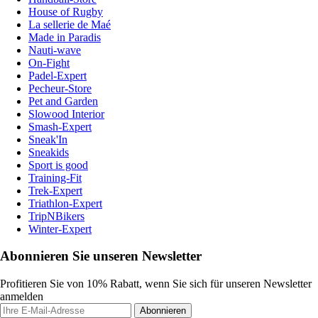
House of Rugby
La sellerie de Maé
Made in Paradis
Nauti-wave
On-Fight
Padel-Expert
Pecheur-Store
Pet and Garden
Slowood Interior
Smash-Expert
Sneak'In
Sneakids
Sport is good
Training-Fit
Trek-Expert
Triathlon-Expert
TripNBikers
Winter-Expert
Abonnieren Sie unseren Newsletter
Profitieren Sie von 10% Rabatt, wenn Sie sich für unseren Newsletter
anmelden
Abonnieren