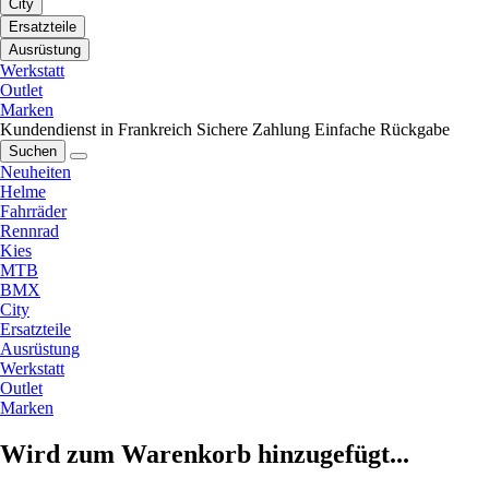
City
Ersatzteile
Ausrüstung
Werkstatt
Outlet
Marken
Kundendienst in Frankreich
Sichere Zahlung
Einfache Rückgabe
Suchen
Neuheiten
Helme
Fahrräder
Rennrad
Kies
MTB
BMX
City
Ersatzteile
Ausrüstung
Werkstatt
Outlet
Marken
Wird zum Warenkorb hinzugefügt...