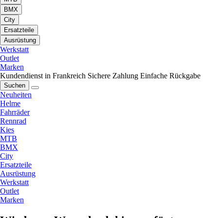
BMX
City
Ersatzteile
Ausrüstung
Werkstatt
Outlet
Marken
Kundendienst in Frankreich
Sichere Zahlung
Einfache Rückgabe
Suchen
Neuheiten
Helme
Fahrräder
Rennrad
Kies
MTB
BMX
City
Ersatzteile
Ausrüstung
Werkstatt
Outlet
Marken