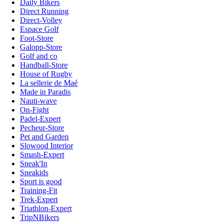
Daily Bikers
Direct Running
Direct-Volley
Espace Golf
Foot-Store
Galopp-Store
Golf and co
Handball-Store
House of Rugby
La sellerie de Maé
Made in Paradis
Nauti-wave
On-Fight
Padel-Expert
Pecheur-Store
Pet and Garden
Slowood Interior
Smash-Expert
Sneak'In
Sneakids
Sport is good
Training-Fit
Trek-Expert
Triathlon-Expert
TripNBikers