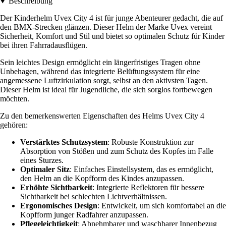
Beschreibung
Der Kinderhelm Uvex City 4 ist für junge Abenteurer gedacht, die auf
den BMX-Strecken glänzen. Dieser Helm der Marke Uvex vereint
Sicherheit, Komfort und Stil und bietet so optimalen Schutz für Kinder
bei ihren Fahrradausflügen.
Sein leichtes Design ermöglicht ein längerfristiges Tragen ohne
Unbehagen, während das integrierte Belüftungssystem für eine
angemessene Luftzirkulation sorgt, selbst an den aktivsten Tagen.
Dieser Helm ist ideal für Jugendliche, die sich sorglos fortbewegen
möchten.
Zu den bemerkenswerten Eigenschaften des Helms Uvex City 4
gehören:
Verstärktes Schutzsystem
: Robuste Konstruktion zur
Absorption von Stößen und zum Schutz des Kopfes im Falle
eines Sturzes.
Optimaler Sitz
: Einfaches Einstellsystem, das es ermöglicht,
den Helm an die Kopfform des Kindes anzupassen.
Erhöhte Sichtbarkeit
: Integrierte Reflektoren für bessere
Sichtbarkeit bei schlechten Lichtverhältnissen.
Ergonomisches Design
: Entwickelt, um sich komfortabel an die
Kopfform junger Radfahrer anzupassen.
Pflegeleichtigkeit
: Abnehmbarer und waschbarer Innenbezug