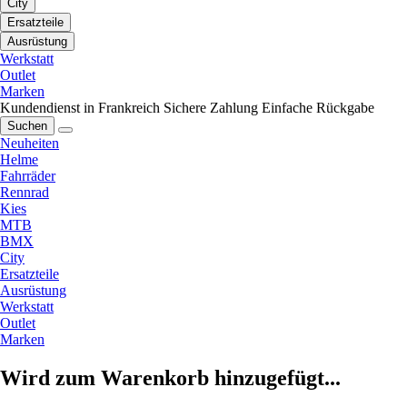
City
Ersatzteile
Ausrüstung
Werkstatt
Outlet
Marken
Kundendienst in Frankreich
Sichere Zahlung
Einfache Rückgabe
Suchen
Neuheiten
Helme
Fahrräder
Rennrad
Kies
MTB
BMX
City
Ersatzteile
Ausrüstung
Werkstatt
Outlet
Marken
Wird zum Warenkorb hinzugefügt...