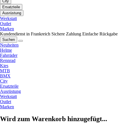
City
Ersatzteile
Ausrüstung
Werkstatt
Outlet
Marken
Kundendienst in Frankreich
Sichere Zahlung
Einfache Rückgabe
Suchen
Neuheiten
Helme
Fahrräder
Rennrad
Kies
MTB
BMX
City
Ersatzteile
Ausrüstung
Werkstatt
Outlet
Marken
Wird zum Warenkorb hinzugefügt...