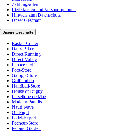
Zahlungsarten
Lieferkosten und Versandoptionen
Hinweis zum Datenschutz
Unser Geschäft
Unsere Geschäfte
Basket-Center
Daily Bikers
Direct Running
Direct-Volley
Espace Golf
Foot-Store
Galopp-Store
Golf and co
Handball-Store
House of Rugby
La sellerie de Maé
Made in Paradis
Nauti-wave
On-Fight
Padel-Expert
Pecheur-Store
Pet and Garden