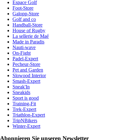
Espace Golf
Foot-Store
Galopp-Store
Golf and co
Handball-Store
House of Rugby
La sellerie de Maé
Made in Paradis
Nauti-wave
On-Fight
Padel-Expert
Pecheur-Store
Pet and Garden
Slowood Interior
Smash-Expert
Sneak'In
Sneakids
Sport is good
Training-Fit
Trek-Expert
Triathlon-Expert
TripNBikers
Winter-Expert
Abonnieren Sie unseren Newsletter