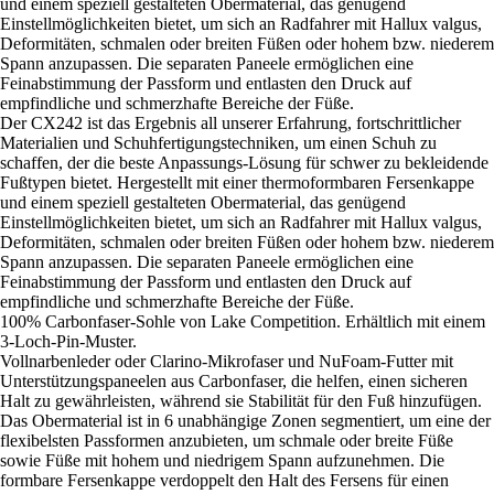
und einem speziell gestalteten Obermaterial, das genügend
Einstellmöglichkeiten bietet, um sich an Radfahrer mit Hallux valgus,
Deformitäten, schmalen oder breiten Füßen oder hohem bzw. niederem
Spann anzupassen. Die separaten Paneele ermöglichen eine
Feinabstimmung der Passform und entlasten den Druck auf
empfindliche und schmerzhafte Bereiche der Füße.
Der CX242 ist das Ergebnis all unserer Erfahrung, fortschrittlicher
Materialien und Schuhfertigungstechniken, um einen Schuh zu
schaffen, der die beste Anpassungs-Lösung für schwer zu bekleidende
Fußtypen bietet. Hergestellt mit einer thermoformbaren Fersenkappe
und einem speziell gestalteten Obermaterial, das genügend
Einstellmöglichkeiten bietet, um sich an Radfahrer mit Hallux valgus,
Deformitäten, schmalen oder breiten Füßen oder hohem bzw. niederem
Spann anzupassen. Die separaten Paneele ermöglichen eine
Feinabstimmung der Passform und entlasten den Druck auf
empfindliche und schmerzhafte Bereiche der Füße.
100% Carbonfaser-Sohle von Lake Competition. Erhältlich mit einem
3-Loch-Pin-Muster.
Vollnarbenleder oder Clarino-Mikrofaser und NuFoam-Futter mit
Unterstützungspaneelen aus Carbonfaser, die helfen, einen sicheren
Halt zu gewährleisten, während sie Stabilität für den Fuß hinzufügen.
Das Obermaterial ist in 6 unabhängige Zonen segmentiert, um eine der
flexibelsten Passformen anzubieten, um schmale oder breite Füße
sowie Füße mit hohem und niedrigem Spann aufzunehmen. Die
formbare Fersenkappe verdoppelt den Halt des Fersens für einen