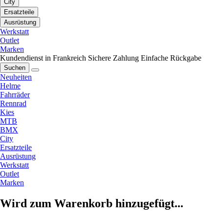
City
Ersatzteile
Ausrüstung
Werkstatt
Outlet
Marken
Kundendienst in Frankreich
Sichere Zahlung
Einfache Rückgabe
Suchen
Neuheiten
Helme
Fahrräder
Rennrad
Kies
MTB
BMX
City
Ersatzteile
Ausrüstung
Werkstatt
Outlet
Marken
Wird zum Warenkorb hinzugefügt...