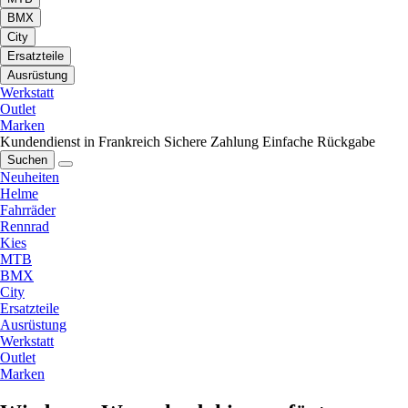
BMX
City
Ersatzteile
Ausrüstung
Werkstatt
Outlet
Marken
Kundendienst in Frankreich
Sichere Zahlung
Einfache Rückgabe
Suchen
Neuheiten
Helme
Fahrräder
Rennrad
Kies
MTB
BMX
City
Ersatzteile
Ausrüstung
Werkstatt
Outlet
Marken