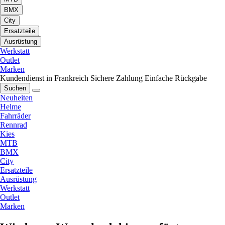
BMX
City
Ersatzteile
Ausrüstung
Werkstatt
Outlet
Marken
Kundendienst in Frankreich
Sichere Zahlung
Einfache Rückgabe
Suchen
Neuheiten
Helme
Fahrräder
Rennrad
Kies
MTB
BMX
City
Ersatzteile
Ausrüstung
Werkstatt
Outlet
Marken