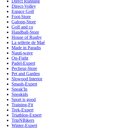
Direct Running
Direct-Volley
Espace Golf
Foot-Store
Galopp-Store
Golf and co
Handball-Store
House of Rugby
La sellerie de Maé
Made in Paradis
Nauti-wave
On-Fight
Padel-Expert
Pecheur-Store
Pet and Garden
Slowood Interior
Smash-Expert
Sneak'In
Sneakids
Sport is good
Training-Fit
Trek-Expert
Triathlon-Expert
TripNBikers
Winter-Expert