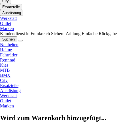
City
Ersatzteile
Ausrüstung
Werkstatt
Outlet
Marken
Kundendienst in Frankreich
Sichere Zahlung
Einfache Rückgabe
Suchen
Neuheiten
Helme
Fahrräder
Rennrad
Kies
MTB
BMX
City
Ersatzteile
Ausrüstung
Werkstatt
Outlet
Marken
Wird zum Warenkorb hinzugefügt...