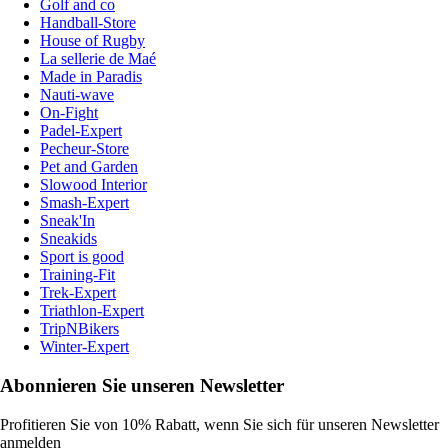
Golf and co
Handball-Store
House of Rugby
La sellerie de Maé
Made in Paradis
Nauti-wave
On-Fight
Padel-Expert
Pecheur-Store
Pet and Garden
Slowood Interior
Smash-Expert
Sneak'In
Sneakids
Sport is good
Training-Fit
Trek-Expert
Triathlon-Expert
TripNBikers
Winter-Expert
Abonnieren Sie unseren Newsletter
Profitieren Sie von 10% Rabatt, wenn Sie sich für unseren Newsletter
anmelden