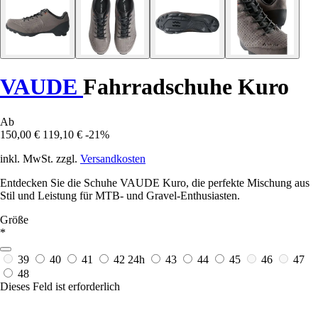
VAUDE
Fahrradschuhe Kuro
Ab
150,00 €
119,10 €
-21%
inkl. MwSt. zzgl.
Versandkosten
Entdecken Sie die Schuhe VAUDE Kuro, die perfekte Mischung aus
Stil und Leistung für MTB- und Gravel-Enthusiasten.
Größe
*
39
40
41
42
24h
43
44
45
46
47
48
Dieses Feld ist erforderlich