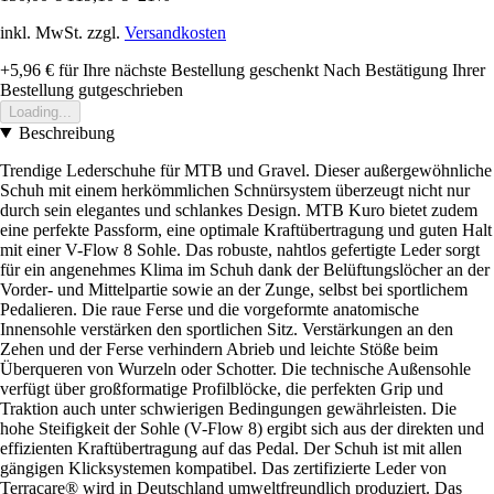
inkl. MwSt. zzgl.
Versandkosten
+5,96 €
für Ihre nächste Bestellung geschenkt
Nach Bestätigung Ihrer
Bestellung gutgeschrieben
Loading...
Beschreibung
Trendige Lederschuhe für MTB und Gravel. Dieser außergewöhnliche
Schuh mit einem herkömmlichen Schnürsystem überzeugt nicht nur
durch sein elegantes und schlankes Design. MTB Kuro bietet zudem
eine perfekte Passform, eine optimale Kraftübertragung und guten Halt
mit einer V-Flow 8 Sohle. Das robuste, nahtlos gefertigte Leder sorgt
für ein angenehmes Klima im Schuh dank der Belüftungslöcher an der
Vorder- und Mittelpartie sowie an der Zunge, selbst bei sportlichem
Pedalieren. Die raue Ferse und die vorgeformte anatomische
Innensohle verstärken den sportlichen Sitz. Verstärkungen an den
Zehen und der Ferse verhindern Abrieb und leichte Stöße beim
Überqueren von Wurzeln oder Schotter. Die technische Außensohle
verfügt über großformatige Profilblöcke, die perfekten Grip und
Traktion auch unter schwierigen Bedingungen gewährleisten. Die
hohe Steifigkeit der Sohle (V-Flow 8) ergibt sich aus der direkten und
effizienten Kraftübertragung auf das Pedal. Der Schuh ist mit allen
gängigen Klicksystemen kompatibel. Das zertifizierte Leder von
Terracare® wird in Deutschland umweltfreundlich produziert. Das