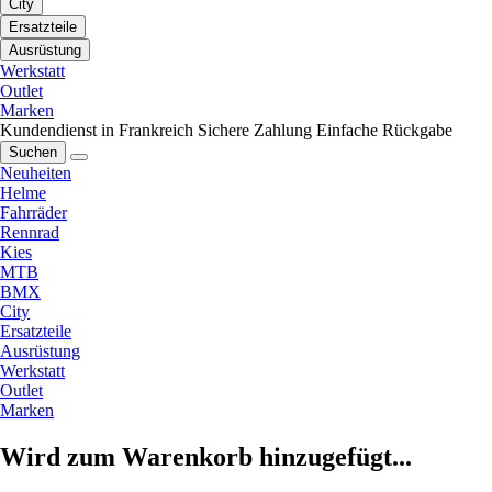
City
Ersatzteile
Ausrüstung
Werkstatt
Outlet
Marken
Kundendienst in Frankreich
Sichere Zahlung
Einfache Rückgabe
Suchen
Neuheiten
Helme
Fahrräder
Rennrad
Kies
MTB
BMX
City
Ersatzteile
Ausrüstung
Werkstatt
Outlet
Marken
Wird zum Warenkorb hinzugefügt...