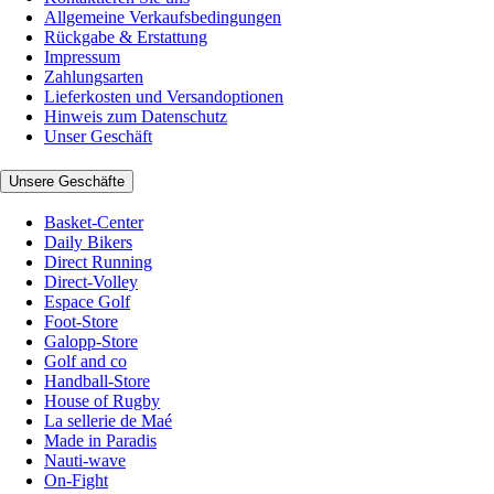
Allgemeine Verkaufsbedingungen
Rückgabe & Erstattung
Impressum
Zahlungsarten
Lieferkosten und Versandoptionen
Hinweis zum Datenschutz
Unser Geschäft
Unsere Geschäfte
Basket-Center
Daily Bikers
Direct Running
Direct-Volley
Espace Golf
Foot-Store
Galopp-Store
Golf and co
Handball-Store
House of Rugby
La sellerie de Maé
Made in Paradis
Nauti-wave
On-Fight