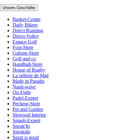
Unsere Geschäfte
Basket-Center
Daily Bikers
Direct Running
Direct-Volley
Espace Golf
Foot-Store
Galopp-Store
Golf and co
Handball-Store
House of Rugby
La sellerie de Maé
Made in Paradis
Nauti-wave
On-Fight
Padel-Expert
Pecheur-Store
Pet and Garden
Slowood Interior
Smash-Expert
Sneak'In
Sneakids
Sport is good