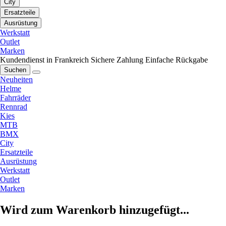
City
Ersatzteile
Ausrüstung
Werkstatt
Outlet
Marken
Kundendienst in Frankreich
Sichere Zahlung
Einfache Rückgabe
Suchen
Neuheiten
Helme
Fahrräder
Rennrad
Kies
MTB
BMX
City
Ersatzteile
Ausrüstung
Werkstatt
Outlet
Marken
Wird zum Warenkorb hinzugefügt...