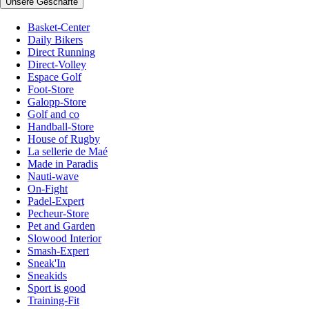
Unsere Geschäfte
Basket-Center
Daily Bikers
Direct Running
Direct-Volley
Espace Golf
Foot-Store
Galopp-Store
Golf and co
Handball-Store
House of Rugby
La sellerie de Maé
Made in Paradis
Nauti-wave
On-Fight
Padel-Expert
Pecheur-Store
Pet and Garden
Slowood Interior
Smash-Expert
Sneak'In
Sneakids
Sport is good
Training-Fit