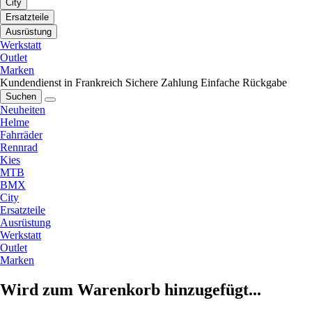
City
Ersatzteile
Ausrüstung
Werkstatt
Outlet
Marken
Kundendienst in Frankreich
Sichere Zahlung
Einfache Rückgabe
Suchen
Neuheiten
Helme
Fahrräder
Rennrad
Kies
MTB
BMX
City
Ersatzteile
Ausrüstung
Werkstatt
Outlet
Marken
Wird zum Warenkorb hinzugefügt...