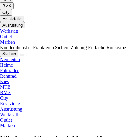
BMX
City
Ersatzteile
Ausrüstung
Werkstatt
Outlet
Marken
Kundendienst in Frankreich
Sichere Zahlung
Einfache Rückgabe
Suchen
Neuheiten
Helme
Fahrräder
Rennrad
Kies
MTB
BMX
City
Ersatzteile
Ausrüstung
Werkstatt
Outlet
Marken