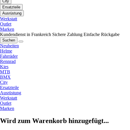
City
Ersatzteile
Ausrüstung
Werkstatt
Outlet
Marken
Kundendienst in Frankreich
Sichere Zahlung
Einfache Rückgabe
Suchen
Neuheiten
Helme
Fahrräder
Rennrad
Kies
MTB
BMX
City
Ersatzteile
Ausrüstung
Werkstatt
Outlet
Marken
Wird zum Warenkorb hinzugefügt...