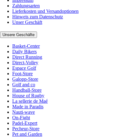
Impressum
Zahlungsarten
Lieferkosten und Versandoptionen
Hinweis zum Datenschutz
Unser Geschäft
Unsere Geschäfte
Basket-Center
Daily Bikers
Direct Running
Direct-Volley
Espace Golf
Foot-Store
Galopp-Store
Golf and co
Handball-Store
House of Rugby
La sellerie de Maé
Made in Paradis
Nauti-wave
On-Fight
Padel-Expert
Pecheur-Store
Pet and Garden