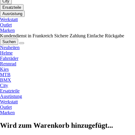
City
Ersatzteile
Ausrüstung
Werkstatt
Outlet
Marken
Kundendienst in Frankreich
Sichere Zahlung
Einfache Rückgabe
Suchen
Neuheiten
Helme
Fahrräder
Rennrad
Kies
MTB
BMX
City
Ersatzteile
Ausrüstung
Werkstatt
Outlet
Marken
Wird zum Warenkorb hinzugefügt...