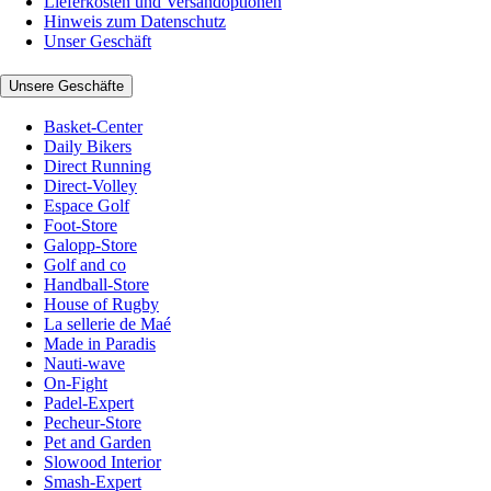
Lieferkosten und Versandoptionen
Hinweis zum Datenschutz
Unser Geschäft
Unsere Geschäfte
Basket-Center
Daily Bikers
Direct Running
Direct-Volley
Espace Golf
Foot-Store
Galopp-Store
Golf and co
Handball-Store
House of Rugby
La sellerie de Maé
Made in Paradis
Nauti-wave
On-Fight
Padel-Expert
Pecheur-Store
Pet and Garden
Slowood Interior
Smash-Expert