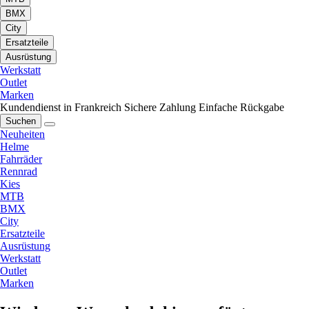
BMX
City
Ersatzteile
Ausrüstung
Werkstatt
Outlet
Marken
Kundendienst in Frankreich
Sichere Zahlung
Einfache Rückgabe
Suchen
Neuheiten
Helme
Fahrräder
Rennrad
Kies
MTB
BMX
City
Ersatzteile
Ausrüstung
Werkstatt
Outlet
Marken