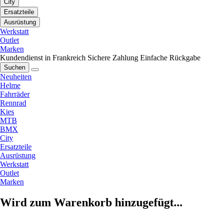
City
Ersatzteile
Ausrüstung
Werkstatt
Outlet
Marken
Kundendienst in Frankreich
Sichere Zahlung
Einfache Rückgabe
Suchen
Neuheiten
Helme
Fahrräder
Rennrad
Kies
MTB
BMX
City
Ersatzteile
Ausrüstung
Werkstatt
Outlet
Marken
Wird zum Warenkorb hinzugefügt...