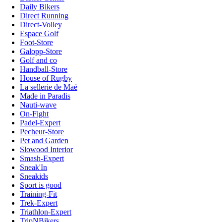
Daily Bikers
Direct Running
Direct-Volley
Espace Golf
Foot-Store
Galopp-Store
Golf and co
Handball-Store
House of Rugby
La sellerie de Maé
Made in Paradis
Nauti-wave
On-Fight
Padel-Expert
Pecheur-Store
Pet and Garden
Slowood Interior
Smash-Expert
Sneak'In
Sneakids
Sport is good
Training-Fit
Trek-Expert
Triathlon-Expert
TripNBikers