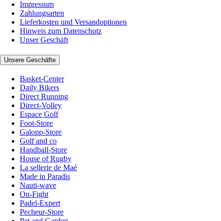
Impressum
Zahlungsarten
Lieferkosten und Versandoptionen
Hinweis zum Datenschutz
Unser Geschäft
Unsere Geschäfte
Basket-Center
Daily Bikers
Direct Running
Direct-Volley
Espace Golf
Foot-Store
Galopp-Store
Golf and co
Handball-Store
House of Rugby
La sellerie de Maé
Made in Paradis
Nauti-wave
On-Fight
Padel-Expert
Pecheur-Store
Pet and Garden