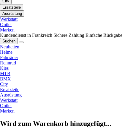
City
Ersatzteile
Ausrüstung
Werkstatt
Outlet
Marken
Kundendienst in Frankreich
Sichere Zahlung
Einfache Rückgabe
Suchen
Neuheiten
Helme
Fahrräder
Rennrad
Kies
MTB
BMX
City
Ersatzteile
Ausrüstung
Werkstatt
Outlet
Marken
Wird zum Warenkorb hinzugefügt...