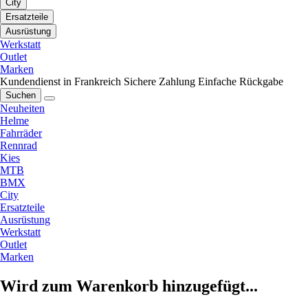
City
Ersatzteile
Ausrüstung
Werkstatt
Outlet
Marken
Kundendienst in Frankreich
Sichere Zahlung
Einfache Rückgabe
Suchen
Neuheiten
Helme
Fahrräder
Rennrad
Kies
MTB
BMX
City
Ersatzteile
Ausrüstung
Werkstatt
Outlet
Marken
Wird zum Warenkorb hinzugefügt...