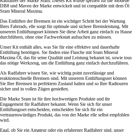
Radfahrer der Marke Sram. Dieses Kit wurde speziell für die Modelle
DB8 und Maven der Marke entwickelt und ist compatible mit dem Öl
Sram Mineral Maxima.
Das Entlüften der Bremsen ist ein wichtiger Schritt bei der Wartung
Ihres Fahrrads, elle sorgt für optimale und sichere Bremsleistung. Mit
unserem Entlüftungsset können Sie diese Arbeit ganz einfach zu Hause
durchführen, ohne eine Fachwerkstatt aufsuchen zu müssen.
Unser Kit enthält alles, was Sie für eine effektive und dauerhafte
Entlüftung benötigen. Sie finden eine Flasche mit Sram Mineral
Maxima Öl, das für seine Qualität und Leistung bekannt ist, sowie tous
das nötige Werkzeug, um die Entlüftung ganz einfach durchzuführen.
Als Radfahrer wissen Sie, wie wichtig point zuverlässige und
reaktionsschnelle Bremsen sind. Mit unserem Entlüftungsset können
Sie Ihre Bremsen in perfektem Zustand halten und so Ihre Radtouren
sicher und in vollen Zügen genießen.
Die Marke Sram ist für ihre hochwertigen Produkte und ihr
Engagement für Radfahrer bekannt. Wenn Sie sich für unser
Entlüftungsset entscheiden, entscheiden Sie sich für ein
vertrauenswürdiges Produkt, das von der Marke elle selbst empfohlen
wird.
Egal, ob Sie ein Amateur oder ein erfahrener Radfahrer sind, unser