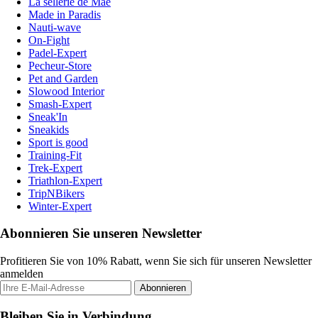
La sellerie de Maé
Made in Paradis
Nauti-wave
On-Fight
Padel-Expert
Pecheur-Store
Pet and Garden
Slowood Interior
Smash-Expert
Sneak'In
Sneakids
Sport is good
Training-Fit
Trek-Expert
Triathlon-Expert
TripNBikers
Winter-Expert
Abonnieren Sie unseren Newsletter
Profitieren Sie von 10% Rabatt, wenn Sie sich für unseren Newsletter
anmelden
Abonnieren
Bleiben Sie in Verbindung