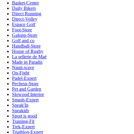
Basket-Center
Daily Bikers
Direct Running
Direct-Volley
Espace Golf
Foot-Store
Galopp-Store
Golf and co
Handball-Store
House of Rugby
La sellerie de Maé
Made in Paradis
Nauti-wave
On-Fight
Padel-Expert
Pecheur-Store
Pet and Garden
Slowood Interior
Smash-Expert
Sneak'In
Sneakids
Sport is good
Training-Fit
Trek-Expert
Triathlon-Expert