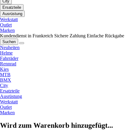
City
Ersatzteile
Ausrüstung
Werkstatt
Outlet
Marken
Kundendienst in Frankreich
Sichere Zahlung
Einfache Rückgabe
Suchen
Neuheiten
Helme
Fahrräder
Rennrad
Kies
MTB
BMX
City
Ersatzteile
Ausrüstung
Werkstatt
Outlet
Marken
Wird zum Warenkorb hinzugefügt...