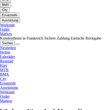
BMX
City
Ersatzteile
Ausrüstung
Werkstatt
Outlet
Marken
Kundendienst in Frankreich
Sichere Zahlung
Einfache Rückgabe
Suchen
Neuheiten
Helme
Fahrräder
Rennrad
Kies
MTB
BMX
City
Ersatzteile
Ausrüstung
Werkstatt
Outlet
Marken