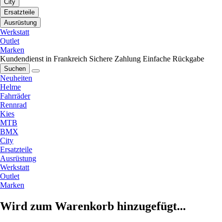
City
Ersatzteile
Ausrüstung
Werkstatt
Outlet
Marken
Kundendienst in Frankreich
Sichere Zahlung
Einfache Rückgabe
Suchen
Neuheiten
Helme
Fahrräder
Rennrad
Kies
MTB
BMX
City
Ersatzteile
Ausrüstung
Werkstatt
Outlet
Marken
Wird zum Warenkorb hinzugefügt...