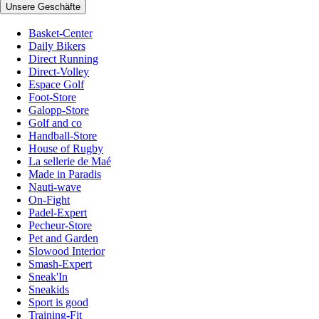
Unsere Geschäfte
Basket-Center
Daily Bikers
Direct Running
Direct-Volley
Espace Golf
Foot-Store
Galopp-Store
Golf and co
Handball-Store
House of Rugby
La sellerie de Maé
Made in Paradis
Nauti-wave
On-Fight
Padel-Expert
Pecheur-Store
Pet and Garden
Slowood Interior
Smash-Expert
Sneak'In
Sneakids
Sport is good
Training-Fit