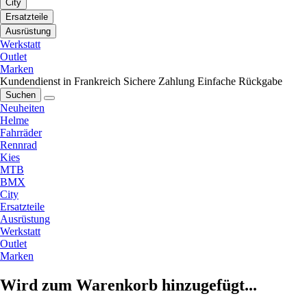
City
Ersatzteile
Ausrüstung
Werkstatt
Outlet
Marken
Kundendienst in Frankreich
Sichere Zahlung
Einfache Rückgabe
Suchen
Neuheiten
Helme
Fahrräder
Rennrad
Kies
MTB
BMX
City
Ersatzteile
Ausrüstung
Werkstatt
Outlet
Marken
Wird zum Warenkorb hinzugefügt...