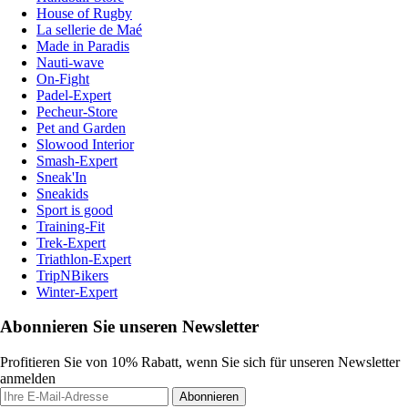
House of Rugby
La sellerie de Maé
Made in Paradis
Nauti-wave
On-Fight
Padel-Expert
Pecheur-Store
Pet and Garden
Slowood Interior
Smash-Expert
Sneak'In
Sneakids
Sport is good
Training-Fit
Trek-Expert
Triathlon-Expert
TripNBikers
Winter-Expert
Abonnieren Sie unseren Newsletter
Profitieren Sie von 10% Rabatt, wenn Sie sich für unseren Newsletter
anmelden
Abonnieren