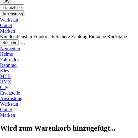
City
Ersatzteile
Ausrüstung
Werkstatt
Outlet
Marken
Kundendienst in Frankreich
Sichere Zahlung
Einfache Rückgabe
Suchen
Neuheiten
Helme
Fahrräder
Rennrad
Kies
MTB
BMX
City
Ersatzteile
Ausrüstung
Werkstatt
Outlet
Marken
Wird zum Warenkorb hinzugefügt...