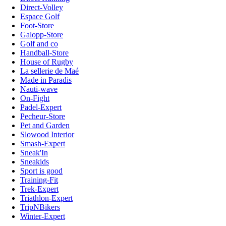
Direct-Volley
Espace Golf
Foot-Store
Galopp-Store
Golf and co
Handball-Store
House of Rugby
La sellerie de Maé
Made in Paradis
Nauti-wave
On-Fight
Padel-Expert
Pecheur-Store
Pet and Garden
Slowood Interior
Smash-Expert
Sneak'In
Sneakids
Sport is good
Training-Fit
Trek-Expert
Triathlon-Expert
TripNBikers
Winter-Expert