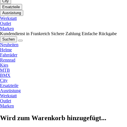
City
Ersatzteile
Ausrüstung
Werkstatt
Outlet
Marken
Kundendienst in Frankreich
Sichere Zahlung
Einfache Rückgabe
Suchen
Neuheiten
Helme
Fahrräder
Rennrad
Kies
MTB
BMX
City
Ersatzteile
Ausrüstung
Werkstatt
Outlet
Marken
Wird zum Warenkorb hinzugefügt...