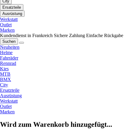
City
Ersatzteile
Ausrüstung
Werkstatt
Outlet
Marken
Kundendienst in Frankreich
Sichere Zahlung
Einfache Rückgabe
Suchen
Neuheiten
Helme
Fahrräder
Rennrad
Kies
MTB
BMX
City
Ersatzteile
Ausrüstung
Werkstatt
Outlet
Marken
Wird zum Warenkorb hinzugefügt...