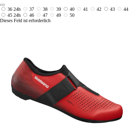
36
24h
37
38
39
40
41
42
43
44
45
24h
46
47
49
50
Dieses Feld ist erforderlich