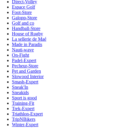
Direct-Volley
Espace Golf
Foot-Store
Galopp-Store
Golf and co
Handball-Store
House of Rugby
La sellerie de Maé
Made in Paradis
Nauti-wave
On-Fight
Padel-Expert
Pecheur-Store
Pet and Garden
Slowood Interior
Smash-Expert
Sneak'In
Sneakids
Sport is good
Training-Fit
Trek-Expert
Triathlon-Expert
TripNBikers
Winter-Expert