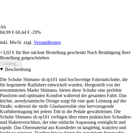
Ab
84,99 €
60,44 €
-29%
inkl. MwSt. zzgl.
Versandkosten
+3,02 €
für Ihre nächste Bestellung geschenkt
Nach Bestätigung Ihrer
Bestellung gutgeschrieben
Loading...
Beschreibung
Die Schuhe Shimano sh-rp101 sind hochwertige Fahrradschuhe, die
für begeisterte Radfahrer entwickelt wurden. Hergestellt von der
renommierten Marke Shimano, bieten diese Schuhe eine perfekte
Passform und optimalen Komfort während der gesamten Fahrt. Das
leichte, aerodynamische Design sorgt für eine gute Leistung auf der
Straße, während die steife Glasfasersohle eine hervorragende
Kraftübertragung bei jedem Tritt in die Pedale gewährleistet. Die
Schuhe Shimano sh-rp101 verfügen über einen praktischen Schnallen-
und Hakenverschluss, der eine einfache Anpassung ermöglicht und
rapide. Das Obermaterial aus Kunstleder ist langlebig, kratzfest und
leicht zu reinigen. Darüber hinaus bietet die gepolsterte Innensohle