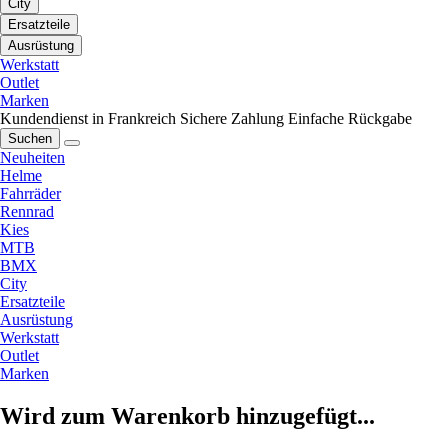
City
Ersatzteile
Ausrüstung
Werkstatt
Outlet
Marken
Kundendienst in Frankreich
Sichere Zahlung
Einfache Rückgabe
Suchen
Neuheiten
Helme
Fahrräder
Rennrad
Kies
MTB
BMX
City
Ersatzteile
Ausrüstung
Werkstatt
Outlet
Marken
Wird zum Warenkorb hinzugefügt...