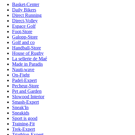
Basket-Center
Daily Bikers
Direct Running
Direct-Volley
Espace Golf
Foot-Store
Galopp-Store
Golf and co
Handball-Store
House of Rugby
La sellerie de Maé
Made in Paradis
Nauti-wave
On-Fight
Padel-Expert
Pecheur-Store
Pet and Garden
Slowood Interior
Smash-Expert
Sneak'In
Sneakids
Sport is good
Training-Fit
Trek-Expert
Triathlon-Expert