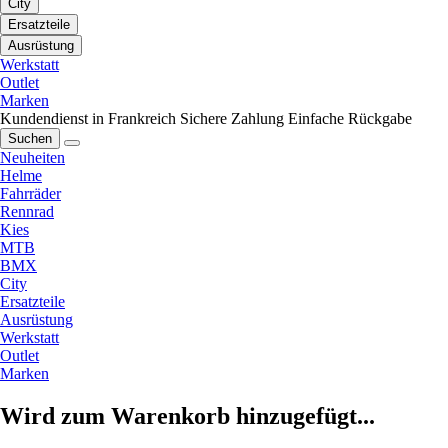
City
Ersatzteile
Ausrüstung
Werkstatt
Outlet
Marken
Kundendienst in Frankreich
Sichere Zahlung
Einfache Rückgabe
Suchen
Neuheiten
Helme
Fahrräder
Rennrad
Kies
MTB
BMX
City
Ersatzteile
Ausrüstung
Werkstatt
Outlet
Marken
Wird zum Warenkorb hinzugefügt...