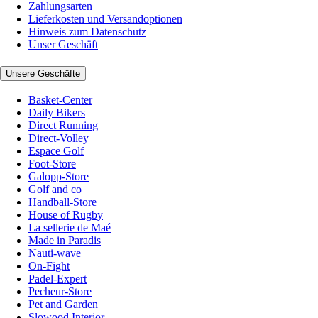
Zahlungsarten
Lieferkosten und Versandoptionen
Hinweis zum Datenschutz
Unser Geschäft
Unsere Geschäfte
Basket-Center
Daily Bikers
Direct Running
Direct-Volley
Espace Golf
Foot-Store
Galopp-Store
Golf and co
Handball-Store
House of Rugby
La sellerie de Maé
Made in Paradis
Nauti-wave
On-Fight
Padel-Expert
Pecheur-Store
Pet and Garden
Slowood Interior