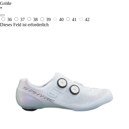
Größe
*
36
37
38
39
40
41
42
Dieses Feld ist erforderlich