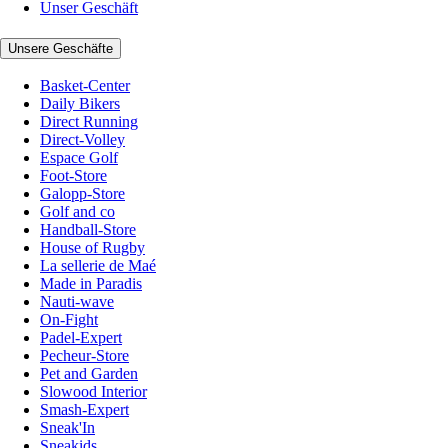
Unser Geschäft
Unsere Geschäfte
Basket-Center
Daily Bikers
Direct Running
Direct-Volley
Espace Golf
Foot-Store
Galopp-Store
Golf and co
Handball-Store
House of Rugby
La sellerie de Maé
Made in Paradis
Nauti-wave
On-Fight
Padel-Expert
Pecheur-Store
Pet and Garden
Slowood Interior
Smash-Expert
Sneak'In
Sneakids