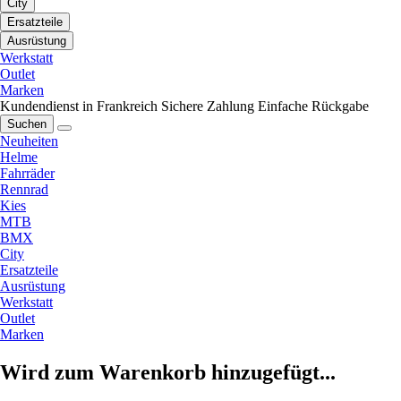
City
Ersatzteile
Ausrüstung
Werkstatt
Outlet
Marken
Kundendienst in Frankreich
Sichere Zahlung
Einfache Rückgabe
Suchen
Neuheiten
Helme
Fahrräder
Rennrad
Kies
MTB
BMX
City
Ersatzteile
Ausrüstung
Werkstatt
Outlet
Marken
Wird zum Warenkorb hinzugefügt...