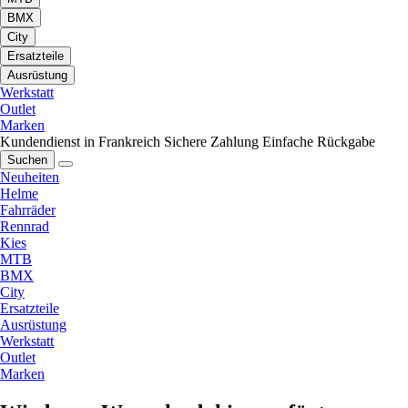
BMX
City
Ersatzteile
Ausrüstung
Werkstatt
Outlet
Marken
Kundendienst in Frankreich
Sichere Zahlung
Einfache Rückgabe
Suchen
Neuheiten
Helme
Fahrräder
Rennrad
Kies
MTB
BMX
City
Ersatzteile
Ausrüstung
Werkstatt
Outlet
Marken