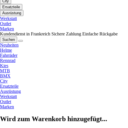
City
Ersatzteile
Ausrüstung
Werkstatt
Outlet
Marken
Kundendienst in Frankreich
Sichere Zahlung
Einfache Rückgabe
Suchen
Neuheiten
Helme
Fahrräder
Rennrad
Kies
MTB
BMX
City
Ersatzteile
Ausrüstung
Werkstatt
Outlet
Marken
Wird zum Warenkorb hinzugefügt...