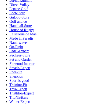
Direct Running
Direct-Volley
Espace Golf
Foot-Store
Galopp-Store
Golf and co
Handball-Store
House of Rugby
La sellerie de Maé
Made in Paradis
Nauti-wave
On-Fight
Padel-Expert
Pecheur-Store
Pet and Garden
Slowood Interior
Smash-Expert
Sneak'In
Sneakids
Sport is good
Training-Fit
Trek-Expert
Triathlon-Expert
TripNBikers
Winter-Expert